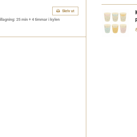
Skriv ut
p
illagning:
25 min + 4 timmar i kylen