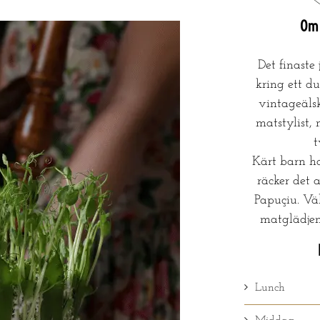
Om 
Det finaste
kring ett du
vintageälsk
matstylist, 
Kärt barn h
räcker det a
Papuçiu. Vä
matglädje
Lunch