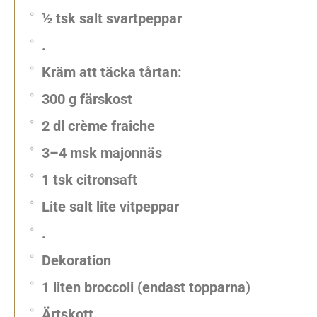
½ tsk salt svartpeppar
.
Kräm att täcka tårtan:
300 g färskost
2 dl crème fraiche
3–4 msk majonnäs
1 tsk citronsaft
Lite salt lite vitpeppar
.
Dekoration
1 liten broccoli (endast topparna)
Ärtskott