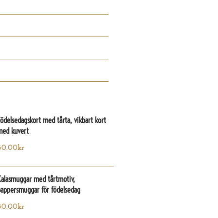
ödelsedagskort med tårta, vikbart kort
med kuvert
60.00
kr
Kalasmuggar med tårtmotiv,
pappersmuggar för födelsedag
80.00
kr