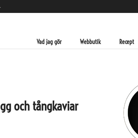
.
det
zza...
Vad jag gör
Webbutik
Recept
gg och tångkaviar