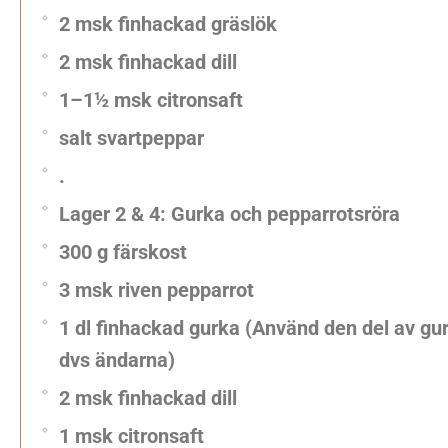
2 msk finhackad gräslök
2 msk finhackad dill
1–1½ msk citronsaft
salt svartpeppar
.
Lager 2 & 4: Gurka och pepparrotsröra
300 g färskost
3 msk riven pepparrot
1 dl finhackad gurka (Använd den del av gu
dvs ändarna)
2 msk finhackad dill
1 msk citronsaft