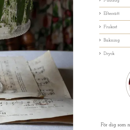
Middag
Efterrätt
Frukost
Bakning
Dryck
För dig som n