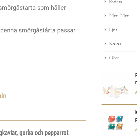
Posters
n smörgåstårta som håller
Meri Meri
 denna smörgåstårta passar
Ljus
Kalas
Oljor
F
min
gkaviar, gurka och pepparrot