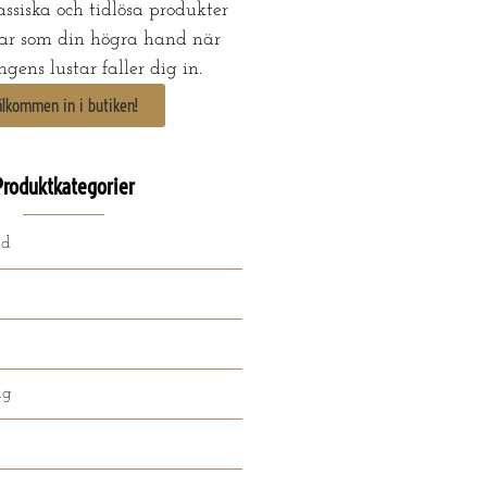
ssiska och tidlösa produkter
ar som din högra hand när
gens lustar faller dig in.
älkommen in i butiken!
Produktkategorier
ad
ng