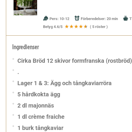
Pers:
10-12
Förberedelser:
20 min
T
Betyg
4.6
/5
(
5
röster )
Ingredienser
Cirka Bröd 12 skivor formfranska (rostbröd)
.
Lager 1 & 3: Ägg och tångkaviarröra
5 hårdkokta ägg
2 dl majonnäs
1 dl crème fraiche
1 burk tångkaviar