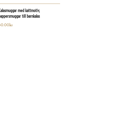
Kalasmuggar med kattmotiv,
appersmuggar till barnkalas
80.00
kr