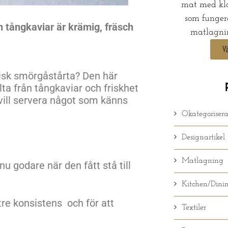
mat med kla
som funger
 tångkaviar är krämig, fräsch
matlagnin
V
ssisk smörgåstårta? Den här
ta från tångkaviar och friskhet
 vill servera något som känns
Okategoriser
Designartikel
Matlagning
nu godare när den fått stå till
Kitchen/Dini
tre konsistens och för att
Textiler