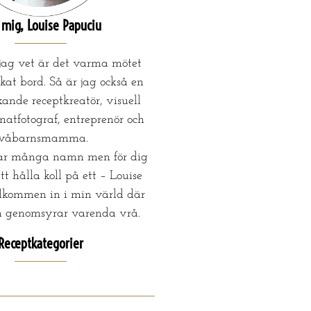
mig, Louise Papuciu
 jag vet är det varma mötet
kat bord. Så är jag också en
ande receptkreatör, visuell
matfotograf, entreprenör och
tvåbarnsmamma.
ar många namn men för dig
tt hålla koll på ett – Louise
lkommen in i min värld där
n genomsyrar varenda vrå.
Receptkategorier