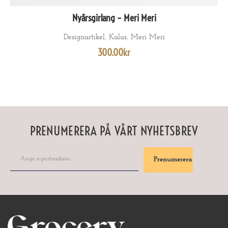
Nyårsgirlang – Meri Meri
LÄGG TILL I VARUKORG
Designartikel
,
Kalas
,
Meri Meri
300.00
kr
PRENUMERERA PÅ VÅRT NYHETSBREV