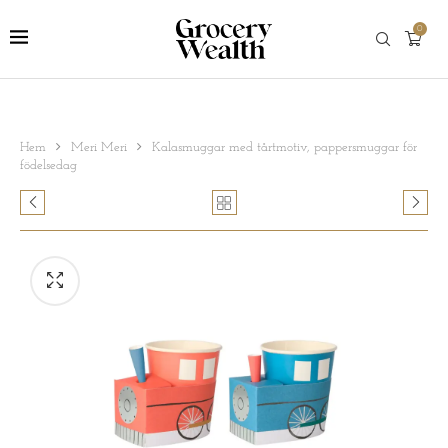
0
Hem
Meri Meri
Kalasmuggar med tårtmotiv, pappersmuggar för
födelsedag