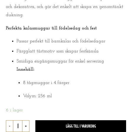
och dekorativa, och gör det enkelt att skapa en genomtänkt
dukning.
Perfekta kalasmuggar till födelsedag och fest
Passar perfekt till barnkalas och födelsedagar
Färgglatt tårtmotiv som skapar festkänsla
Smidiga engångsmuggar för enkel servering
Innehåll:
8 tågmuggar i 4 färger
Volym: 256 ml
6 i lager
LÄGG TILL I VARUKORG