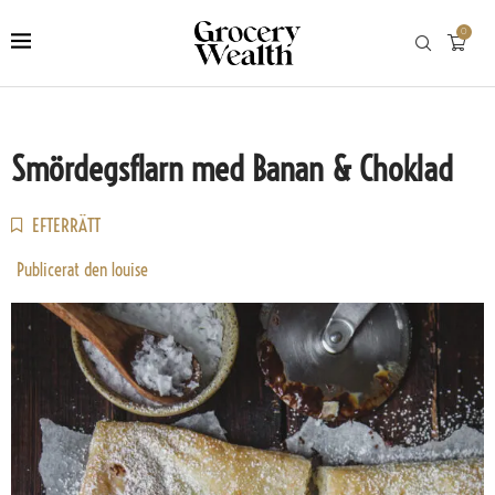
0
Smördegsflarn med Banan & Choklad
EFTERRÄTT
Publicerat den
louise