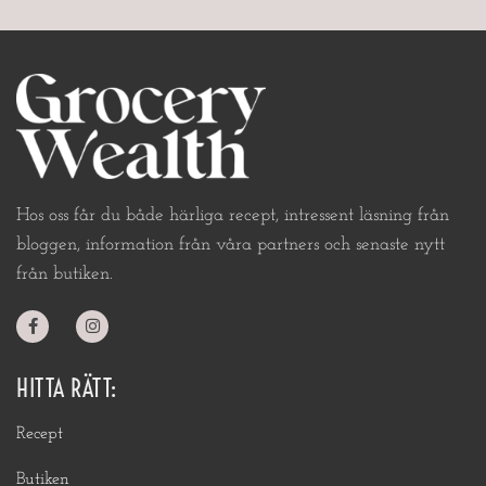
Hos oss får du både härliga recept, intressent läsning från
bloggen, information från våra partners och senaste nytt
från butiken.
HITTA RÄTT:
Recept
Butiken