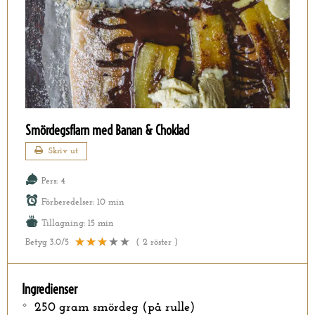
Smördegsflarn med Banan & Choklad
Skriv ut
Pers:
4
Förberedelser:
10 min
Tillagning:
15 min
Betyg
3.0
/5
(
2
röster )
Ingredienser
250 gram smördeg (på rulle)