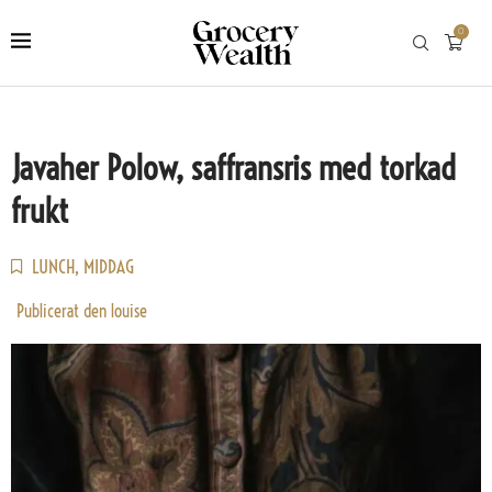
0
Javaher Polow, saffransris med torkad
frukt
LUNCH
,
MIDDAG
Publicerat den
louise