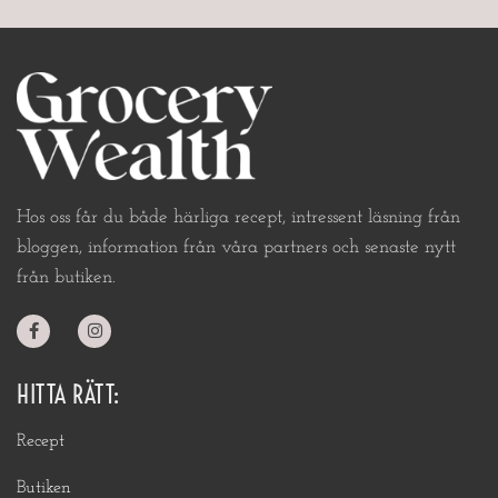
Hos oss får du både härliga recept, intressent läsning från
bloggen, information från våra partners och senaste nytt
från butiken.
HITTA RÄTT:
Recept
Butiken