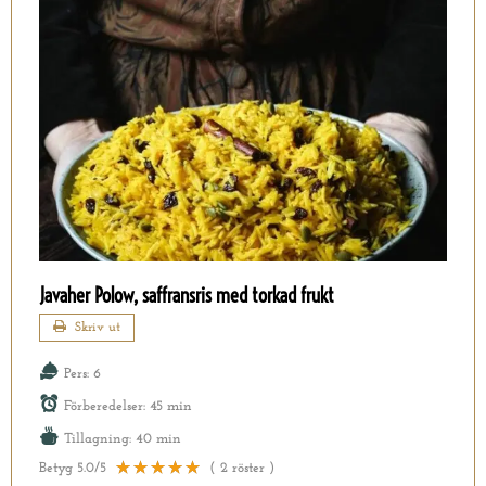
Javaher Polow, saffransris med torkad frukt
Skriv ut
Pers:
6
Förberedelser:
45 min
Tillagning:
40 min
Betyg
5.0
/5
(
2
röster )