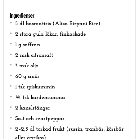
Ingredienser
5 dl basmatiris (Aliza Biryani Rice)
2 stora gula lökar, finhackade
1 g saffran
2 msk citronsaft
3 msk olja
60 g smör
1 tsk spiskummin
½ tsk kardemumma
2 kanelstänger
Salt och svartpeppar
2–2,5 dl torkad frukt (russin, tranbär, körsbär
eller aprikos)