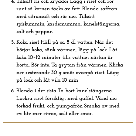
Tillsätt ris och kryddor
Lägg i riset och rör
runt så kornen täcks av fett. Blanda saffran
med citronsaft och rör ner. Tillsätt
spiskummin, kardemumma, kanelstängerna,
salt och peppar.
Koka riset
Häll på ca 8 dl vatten. När det
börjar koka, sänk värmen, lägg på lock. Låt
koka 10–12 minuter tills vattnet nästan är
borta. Rör inte. Ta grytan från värmen. Klicka
ner resterande 30 g smör ovanpå riset. Lägg
på lock och låt vila 10 min
Blanda i det sista
Ta bort kanelstängerna.
Luckra riset försiktigt med gaffel. Vänd ner
torkad frukt, och pumpafrön Smaka av med
ev. lite mer citron, salt eller smör.