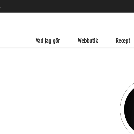
.
det
zza...
Vad jag gör
Webbutik
Recept