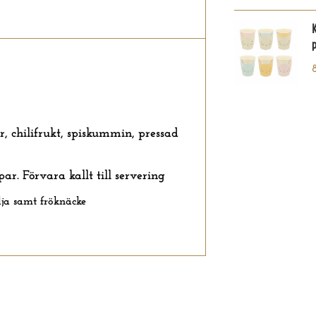
p
r, chilifrukt, spiskummin, pressad
r. Förvara kallt till servering
ilja samt fröknäcke