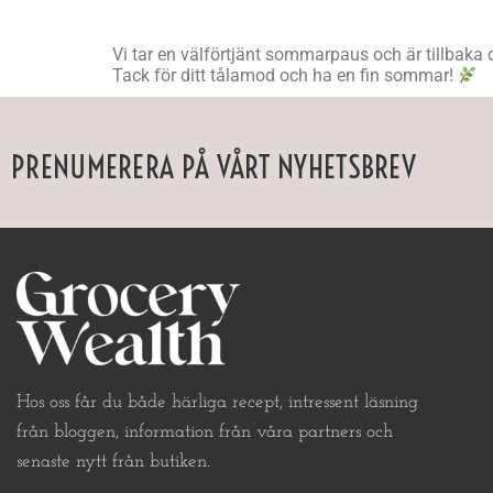
Vi tar en välförtjänt sommarpaus och är tillbaka
Tack för ditt tålamod och ha en fin sommar!
PRENUMERERA PÅ VÅRT NYHETSBREV
Hos oss får du både härliga recept, intressent läsning
från bloggen, information från våra partners och
senaste nytt från butiken.