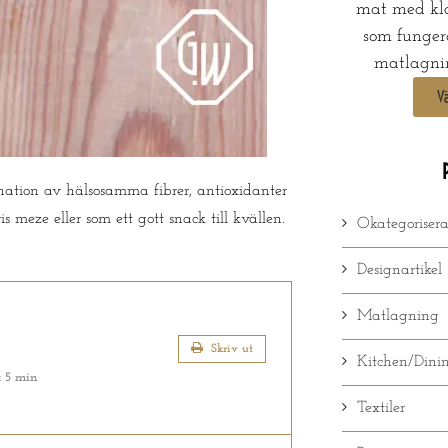
mat med kla
som funger
matlagnin
V
ation av hälsosamma fibrer, antioxidanter
meze eller som ett gott snack till kvällen.
Okategoriser
Designartikel
Matlagning
Skriv ut
Kitchen/Dini
:
5 min
Textiler