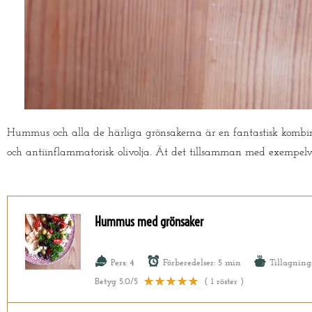
Hummus och alla de härliga grönsakerna är en fantastisk kombin
och antiinflammatorisk olivolja. Ät det tillsamman med exempelvis 
Hummus med grönsaker
Pers:
4
Förberedelser:
5 min
Tillagning
Betyg
5.0
/5
(
1
röster )