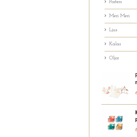
Posters
Meri Meri
Ljus
Kalas
Oljor
F