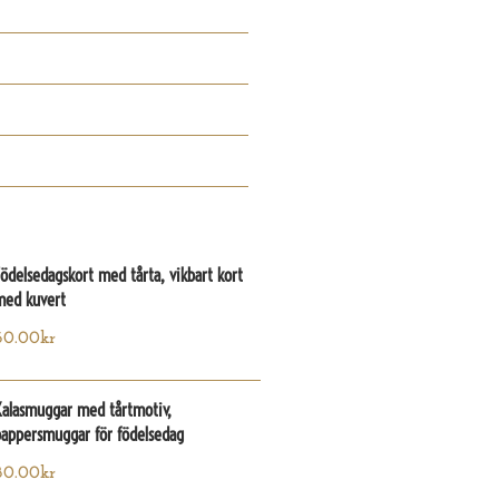
ödelsedagskort med tårta, vikbart kort
med kuvert
60.00
kr
Kalasmuggar med tårtmotiv,
pappersmuggar för födelsedag
80.00
kr