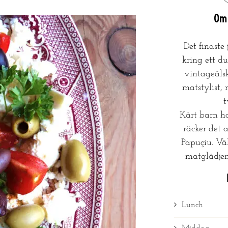
Om 
Det finaste
kring ett du
vintageälsk
matstylist, 
Kärt barn h
räcker det a
Papuçiu. Vä
matglädje
Lunch