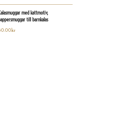
Kalasmuggar med kattmotiv,
appersmuggar till barnkalas
80.00
kr