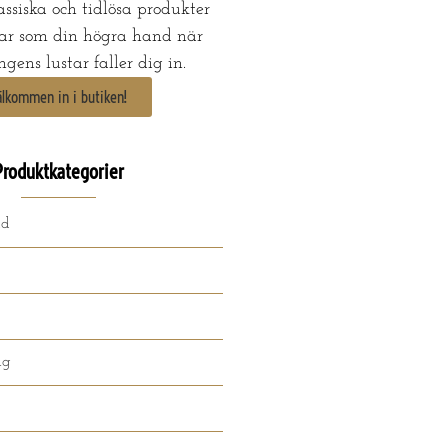
ssiska och tidlösa produkter
ar som din högra hand när
gens lustar faller dig in.
älkommen in i butiken!
Produktkategorier
ad
ng