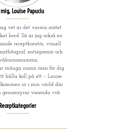
mig, Louise Papuciu
 jag vet är det varma mötet
kat bord. Så är jag också en
ande receptkreatör, visuell
matfotograf, entreprenör och
tvåbarnsmamma.
ar många namn men för dig
tt hålla koll på ett – Louise
lkommen in i min värld där
n genomsyrar varenda vrå.
Receptkategorier