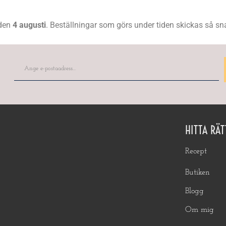
 den
4 augusti
. Beställningar som görs under tiden skickas så snar
HITTA RÄT
Recept
Butiken
Blogg
Om mig