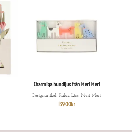
Charmiga hundljus från Meri Meri
LÄGG TILL I VARUKORG
Designartikel
,
Kalas
,
Ljus
,
Meri Meri
139.00
kr