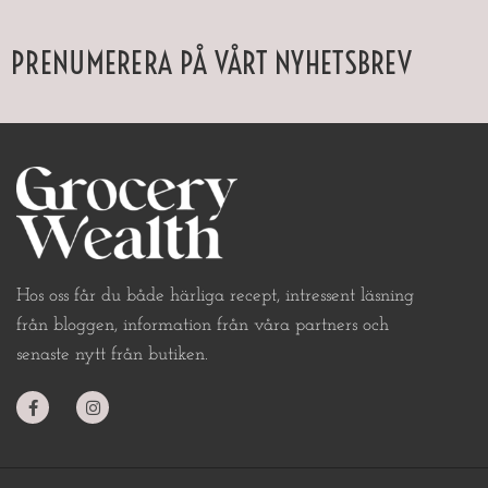
PRENUMERERA PÅ VÅRT NYHETSBREV
Hos oss får du både härliga recept, intressent läsning
från bloggen, information från våra partners och
senaste nytt från butiken.