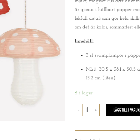
mjukt, magiskt ljus över duknin
är gjorda i hållbart papper me
lekfull detalj som gör hela sk
om det är kalas, sommarfest el
Innehåll:
3 st svamplampor i papp
Mått: 30,5 x 38,1 x 30,5 cm
15,2 cm (liten)
6 i lager
LÄGG TILL I VARU