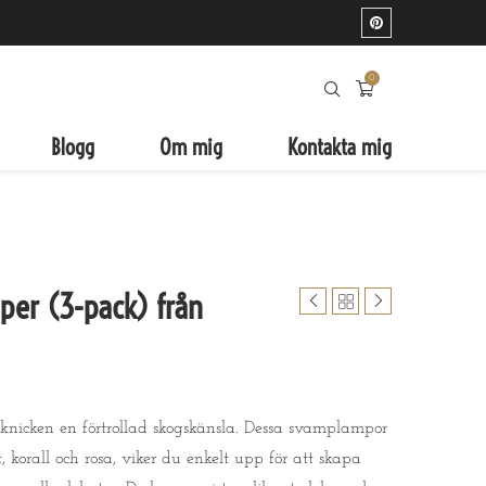
0
Blogg
Om mig
Kontakta mig
per (3-pack) från
cknicken en förtrollad skogskänsla. Dessa svamplampor
, korall och rosa, viker du enkelt upp för att skapa