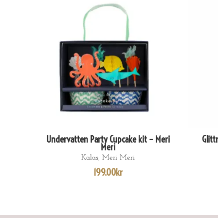
Undervatten Party Cupcake kit – Meri
Glitt
LÄGG TILL I VARUKORG
Meri
Kalas
,
Meri Meri
199.00
kr