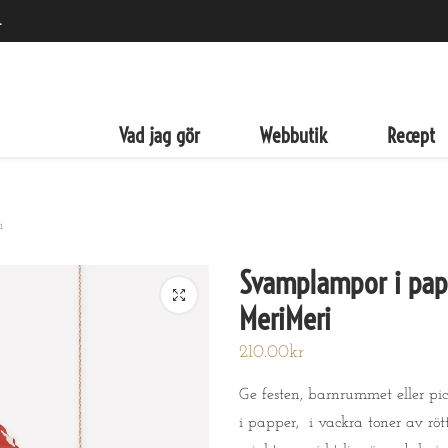
.
det
zza...
Vad jag gör
Webbutik
Recept
i
Svamplampor i pap
MeriMeri
210.00
kr
Ge festen, barnrummet eller pi
i papper, i vackra toner av rött