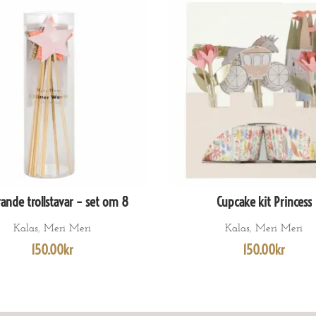
rande trollstavar – set om 8
Cupcake kit Princess
LÄGG TILL I VARUKORG
LÄGG TILL I VARUKORG
Kalas
,
Meri Meri
Kalas
,
Meri Meri
150.00
kr
150.00
kr