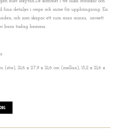
gen eller lekytan.De kommer i tre olika storlekar och
d fina detaljer i crepe och snöre för upphängning. En
illnaden, och som skapar ett rum man minns, oavsett
ler bara tisdag hemma.
er
 (stor), 21,6 x 27,9 x 21,6 cm (mellan), 15,2 x 21,6 x
KORG